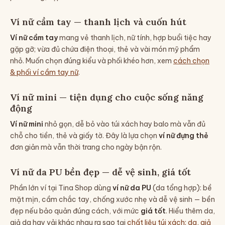
Ví nữ cầm tay — thanh lịch và cuốn hút
Ví nữ cầm tay
mang vẻ thanh lịch, nữ tính, hợp buổi tiệc hay
gặp gỡ; vừa đủ chứa điện thoại, thẻ và vài món mỹ phẩm
nhỏ. Muốn chọn đúng kiểu và phối khéo hơn, xem
cách chọn
& phối ví cầm tay nữ
.
Ví nữ mini — tiện dụng cho cuộc sống năng
động
Ví nữ mini
nhỏ gọn, dễ bỏ vào túi xách hay balo mà vẫn đủ
chỗ cho tiền, thẻ và giấy tờ. Đây là lựa chọn
ví nữ đựng thẻ
đơn giản mà vẫn thời trang cho ngày bận rộn.
Ví nữ da PU bền đẹp — dễ vệ sinh, giá tốt
Phần lớn ví tại Tina Shop dùng
ví nữ da PU
(da tổng hợp): bề
mặt mịn, cầm chắc tay, chống xước nhẹ và dễ vệ sinh — bền
đẹp nếu bảo quản đúng cách, với mức
giá tốt
. Hiểu thêm da,
giả da hay vải khác nhau ra sao tại
chất liệu túi xách: da, giả