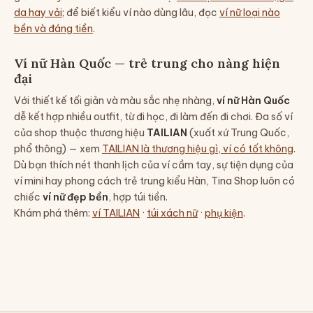
da hay vải
; để biết kiểu ví nào dùng lâu, đọc
ví nữ loại nào
bền và đáng tiền
.
Ví nữ Hàn Quốc — trẻ trung cho nàng hiện
đại
Với thiết kế tối giản và màu sắc nhẹ nhàng,
ví nữ Hàn Quốc
dễ kết hợp nhiều outfit, từ đi học, đi làm đến đi chơi. Đa số ví
của shop thuộc thương hiệu
TAILIAN
(xuất xứ Trung Quốc,
phổ thông) — xem
TAILIAN là thương hiệu gì, ví có tốt không
.
Dù bạn thích nét thanh lịch của ví cầm tay, sự tiện dụng của
ví mini hay phong cách trẻ trung kiểu Hàn, Tina Shop luôn có
chiếc
ví nữ đẹp bền
, hợp túi tiền.
Khám phá thêm:
ví TAILIAN
·
túi xách nữ
·
phụ kiện
.