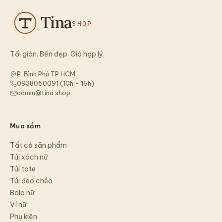
Tina
SHOP
Tối giản. Bền đẹp. Giá hợp lý.
P. Bình Phú TP.HCM
0938050091
(
10h - 16h
)
admin@tina.shop
Mua sắm
Tất cả sản phẩm
Túi xách nữ
Túi tote
Túi đeo chéo
Balo nữ
Ví nữ
Phụ kiện