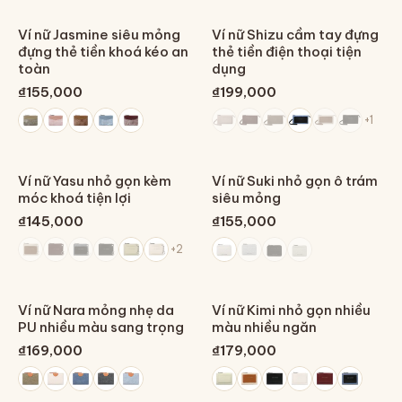
Ví nữ Jasmine siêu mỏng
Ví nữ Shizu cầm tay đựng
đựng thẻ tiền khoá kéo an
thẻ tiền điện thoại tiện
toàn
dụng
₫155,000
₫199,000
+
1
Ví nữ Yasu nhỏ gọn kèm
Ví nữ Suki nhỏ gọn ô trám
móc khoá tiện lợi
siêu mỏng
₫145,000
₫155,000
+
2
Ví nữ Nara mỏng nhẹ da
Ví nữ Kimi nhỏ gọn nhiều
PU nhiều màu sang trọng
màu nhiều ngăn
₫169,000
₫179,000