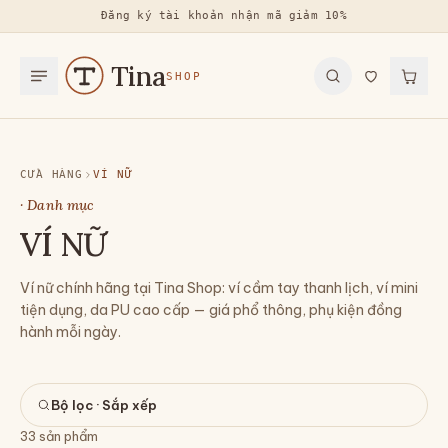
Đăng ký tài khoản nhận mã giảm 10%
Tina
SHOP
CỬA HÀNG
VÍ NỮ
· Danh mục
VÍ NỮ
Ví nữ chính hãng tại Tina Shop: ví cầm tay thanh lịch, ví mini
tiện dụng, da PU cao cấp — giá phổ thông, phụ kiện đồng
hành mỗi ngày.
Bộ lọc · Sắp xếp
33
sản phẩm