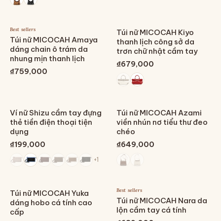
Best sellers
Túi nữ MICOCAH Kiyo
Túi nữ MICOCAH Amaya
thanh lịch công sở da
dáng chain ô trám da
trơn chữ nhật cầm tay
nhung mịn thanh lịch
₫679,000
₫759,000
Ví nữ Shizu cầm tay đựng
Túi nữ MICOCAH Azami
thẻ tiền điện thoại tiện
viền nhún nơ tiểu thư đeo
dụng
chéo
₫199,000
₫649,000
+
1
Best sellers
Túi nữ MICOCAH Yuka
Túi nữ MICOCAH Nara da
dáng hobo cá tính cao
lộn cầm tay cá tính
cấp