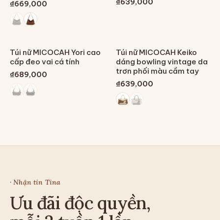
₫639,000
₫669,000
Túi nữ MICOCAH Yori cao
Túi nữ MICOCAH Keiko
cấp đeo vai cá tính
dáng bowling vintage da
trơn phối màu cầm tay
₫689,000
₫639,000
· Nhận tin Tina
Ưu đãi độc quyền,