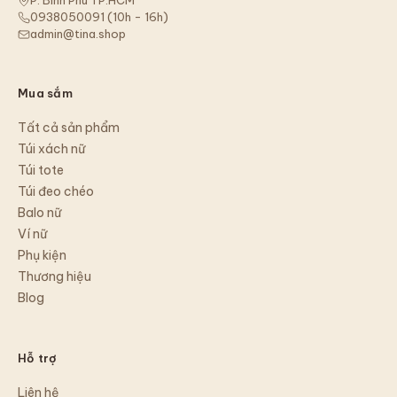
P. Bình Phú TP.HCM
0938050091
(
10h - 16h
)
admin@tina.shop
Mua sắm
Tất cả sản phẩm
Túi xách nữ
Túi tote
Túi đeo chéo
Balo nữ
Ví nữ
Phụ kiện
Thương hiệu
Blog
Hỗ trợ
Liên hệ