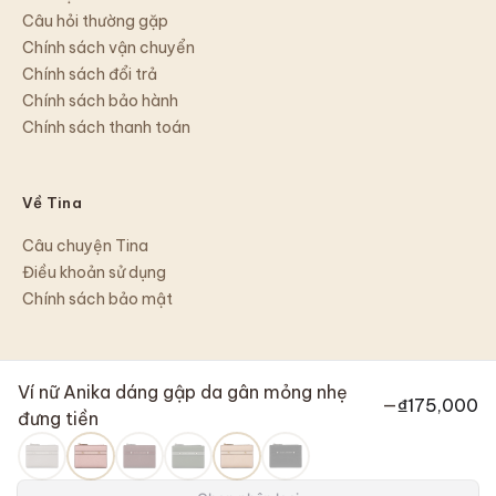
Câu hỏi thường gặp
Chính sách vận chuyển
Chính sách đổi trả
Chính sách bảo hành
Chính sách thanh toán
Về Tina
Câu chuyện Tina
Điều khoản sử dụng
Chính sách bảo mật
Ví nữ Anika dáng gập da gân mỏng nhẹ
—
₫175,000
đưng tiền
©
2026
Tina Shop
Chuyển khoản · COD
Chủ sở hữu:
Nguyễn Thành Nhân
· MST:
8114220405
Địa chỉ:
489B/24/19 Hậu Giang, P. Bình Phú, TP. Hồ Chí Minh