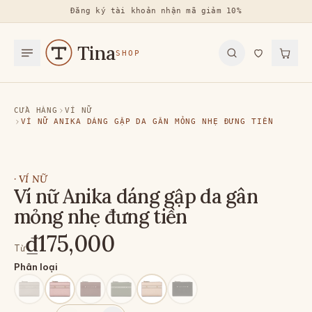
Đăng ký tài khoản nhận mã giảm 10%
Tina
SHOP
CỬA HÀNG
VÍ NỮ
VÍ NỮ ANIKA DÁNG GẬP DA GÂN MỎNG NHẸ ĐƯNG TIỀN
·
VÍ NỮ
Ví nữ Anika dáng gập da gân
mỏng nhẹ đưng tiền
₫175,000
Từ
Phân loại