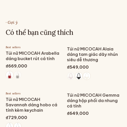
· Gợi ý
Có thể bạn cũng thích
Best sellers
Túi nữ MICOCAH Alaia
Túi nữ MICOCAH Arabella
dáng tam giác dây nhún
dáng bucket rút cá tính
siêu dễ thương
₫669,000
₫549,000
Best sellers
Túi nữ MICOCAH Gemma
Túi nữ MICOCAH
dáng hộp phối da nhung
Savannah dáng hobo cá
cá tính
tính kèm keychain
₫649,000
₫729,000