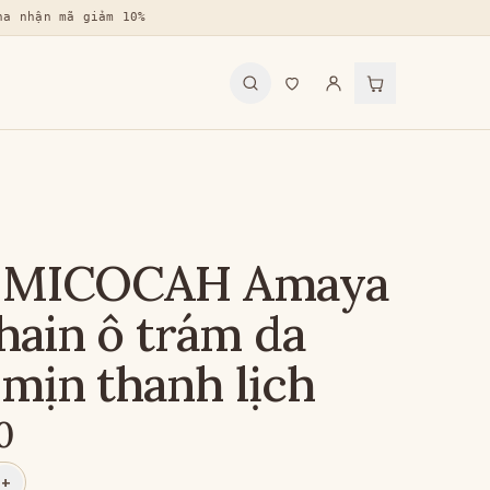
na nhận mã giảm 10%
ữ MICOCAH Amaya
hain ô trám da
mịn thanh lịch
0
+