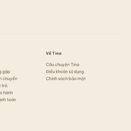
Về Tina
Câu chuyện Tina
g gặp
Điều khoản sử dụng
n chuyển
Chính sách bảo mật
 trả
o hành
anh toán