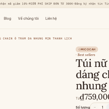
nhận mã giảm 10%
·
MIỄN PHÍ SHIP ĐƠN TỪ 300K
·
Đăng ký nhận tin Ti
Blog
Về chúng tôi
Liên hệ
G CHAIN Ô TRÁM DA NHUNG MỊN THANH LỊCH
MICOCAH
·
Best sellers
Túi n
dáng c
nhung 
₫759,00
Từ
−
1
Số lượng