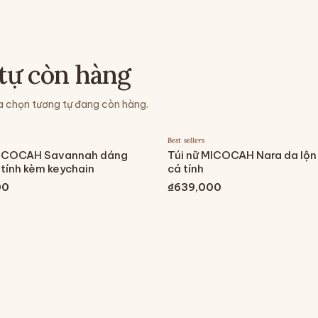
tự còn hàng
a chọn tương tự đang còn hàng.
Best sellers
MICOCAH Savannah dáng
Túi nữ MICOCAH Nara da lộn
tính kèm keychain
cá tính
00
₫639,000