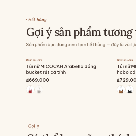
· Hết hàng
Gợi ý sản phẩm tương 
Sản phẩm bạn đang xem tạm hết hàng — đây là vài lự
Best sellers
Best sellers
Túi nữ MICOCAH Arabella dáng
Túi nữ 
bucket rút cá tính
hobo cá 
₫669,000
₫729,0
· Gợi ý