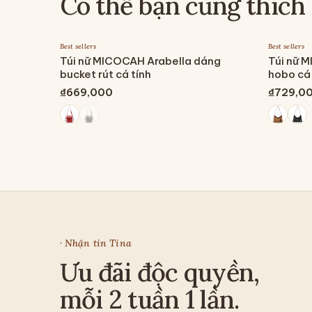
Có thể bạn cũng thích
Best sellers
Best sellers
Túi nữ MICOCAH Arabella dáng
Túi nữ 
bucket rút cá tính
hobo cá 
₫669,000
₫729,0
· Nhận tin Tina
Ưu đãi độc quyền,
mỗi 2 tuần 1 lần.