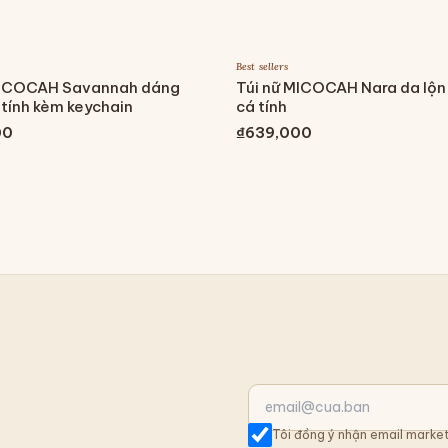
Best sellers
MICOCAH Savannah dáng
Túi nữ MICOCAH Nara da lộn
tính kèm keychain
cá tính
00
₫639,000
Tôi đồng ý nhận email market