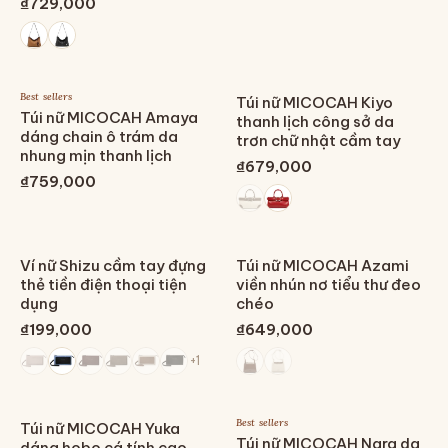
₫729,000
Best sellers
Túi nữ MICOCAH Kiyo
Túi nữ MICOCAH Amaya
thanh lịch công sở da
dáng chain ô trám da
trơn chữ nhật cầm tay
nhung mịn thanh lịch
₫679,000
₫759,000
Ví nữ Shizu cầm tay đựng
Túi nữ MICOCAH Azami
thẻ tiền điện thoại tiện
viền nhún nơ tiểu thư đeo
dụng
chéo
₫199,000
₫649,000
+
1
Best sellers
Túi nữ MICOCAH Yuka
Túi nữ MICOCAH Nara da
dáng hobo cá tính cao