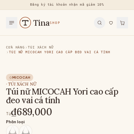
Đăng ký tài khoản nhận mã giảm 10%
Tina
SHOP
CỬA HÀNG
TÚI XÁCH NỮ
TÚI NỮ MICOCAH YORI CAO CẤP ĐEO VAI CÁ TÍNH
MICOCAH
·
TÚI XÁCH NỮ
Túi nữ MICOCAH Yori cao cấp
đeo vai cá tính
₫689,000
Từ
Phân loại