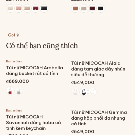
· Gợi ý
Có thể bạn cũng thích
Best sellers
Túi nữ MICOCAH Alaia
Túi nữ MICOCAH Arabella
dáng tam giác dây nhún
dáng bucket rút cá tính
siêu dễ thương
₫669,000
₫549,000
Best sellers
Túi nữ MICOCAH Gemma
Túi nữ MICOCAH
dáng hộp phối da nhung
Savannah dáng hobo cá
cá tính
tính kèm keychain
₫649,000