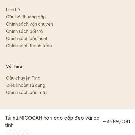
Liên hệ
Câu hỏi thường gặp
Chính sách vận chuyển
Chính sách đổi trả
Chính sách bảo hành
Chính sách thanh toán
Về Tina
Câu chuyện Tina
Điều khoản sử dụng
Chính sách bảo mật
Túi nữ MICOCAH Yori cao cấp đeo vai cá
—
₫689,000
tính
©
2026
Tina Shop
Chuyển khoản · COD