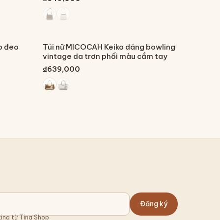
p đeo
Túi nữ MICOCAH Keiko dáng bowling
vintage da trơn phối màu cầm tay
₫639,000
Đăng ký
ing từ Tina Shop