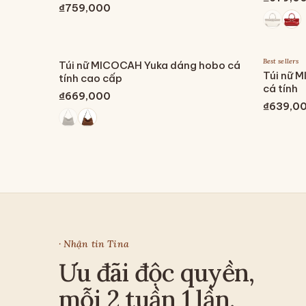
₫759,000
Best sellers
Túi nữ MICOCAH Yuka dáng hobo cá
Túi nữ 
tính cao cấp
cá tính
₫669,000
₫639,0
· Nhận tin Tina
Ưu đãi độc quyền,
mỗi 2 tuần 1 lần.