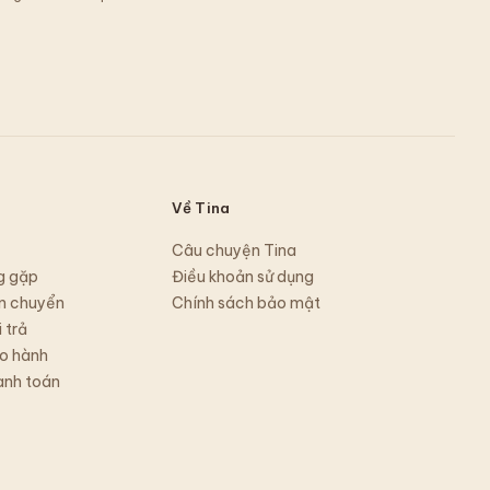
Về Tina
Câu chuyện Tina
g gặp
Điều khoản sử dụng
n chuyển
Chính sách bảo mật
 trả
o hành
anh toán