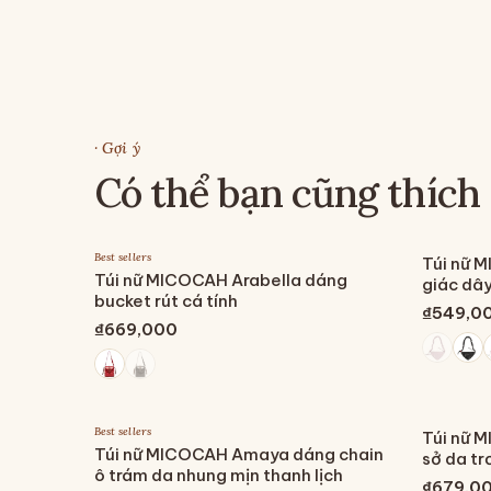
· Gợi ý
Có thể bạn cũng thích
Best sellers
Túi nữ 
Túi nữ MICOCAH Arabella dáng
giác dây
bucket rút cá tính
₫549,0
₫669,000
Best sellers
Túi nữ M
Túi nữ MICOCAH Amaya dáng chain
sở da tr
ô trám da nhung mịn thanh lịch
₫679,0