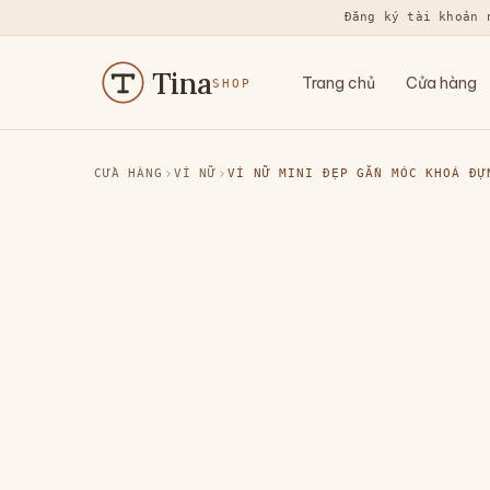
Đăng ký tài khoản 
Tina
Trang chủ
Cửa hàng
SHOP
CỬA HÀNG
VÍ NỮ
VÍ NỮ MINI ĐẸP GẮN MÓC KHOÁ ĐỰ