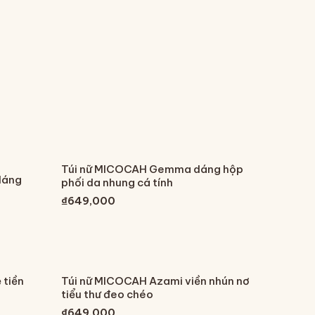
Túi nữ MICOCAH Gemma dáng hộp
dáng
phối da nhung cá tính
₫649,000
 tiền
Túi nữ MICOCAH Azami viền nhún nơ
tiểu thư đeo chéo
₫649,000