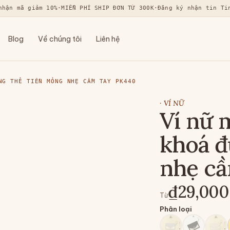
nhận mã giảm 10%
·
MIỄN PHÍ SHIP ĐƠN TỪ 300K
·
Đăng ký nhận tin Ti
Blog
Về chúng tôi
Liên hệ
NG THẺ TIỀN MỎNG NHẸ CẦM TAY PK440
·
VÍ NỮ
Ví nữ 
khoá đ
nhẹ cầ
₫29,000
Từ
Phân loại