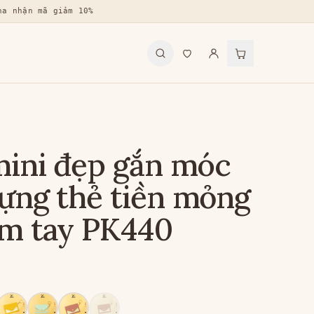
na nhận mã giảm 10%
mini đẹp gắn móc
ựng thẻ tiền mỏng
m tay PK440