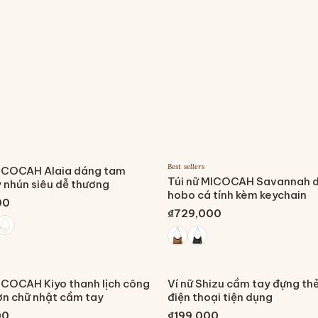
Best sellers
MICOCAH Alaia dáng tam
Túi nữ MICOCAH Savannah 
 nhún siêu dễ thương
hobo cá tính kèm keychain
00
₫729,000
ICOCAH Kiyo thanh lịch công
Ví nữ Shizu cầm tay đựng thẻ
ơn chữ nhật cầm tay
điện thoại tiện dụng
00
₫199,000