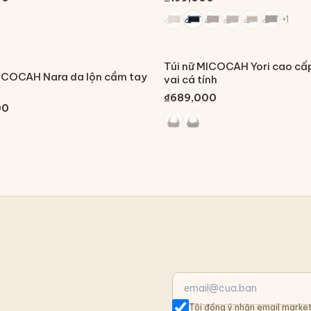
+
1
Túi nữ MICOCAH Yori cao cấ
MICOCAH Nara da lộn cầm tay
vai cá tính
₫689,000
00
Tôi đồng ý nhận email market