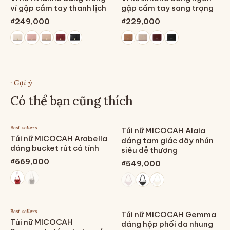
ví gập cầm tay thanh lịch
gập cầm tay sang trọng
₫249,000
₫229,000
· Gợi ý
Có thể bạn cũng thích
Best sellers
Túi nữ MICOCAH Alaia
Túi nữ MICOCAH Arabella
dáng tam giác dây nhún
dáng bucket rút cá tính
siêu dễ thương
₫669,000
₫549,000
Best sellers
Túi nữ MICOCAH Gemma
Túi nữ MICOCAH
dáng hộp phối da nhung