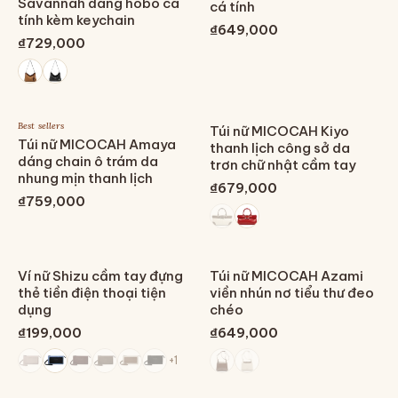
Savannah dáng hobo cá
cá tính
tính kèm keychain
₫649,000
₫729,000
Best sellers
Túi nữ MICOCAH Kiyo
Túi nữ MICOCAH Amaya
thanh lịch công sở da
dáng chain ô trám da
trơn chữ nhật cầm tay
nhung mịn thanh lịch
₫679,000
₫759,000
Ví nữ Shizu cầm tay đựng
Túi nữ MICOCAH Azami
thẻ tiền điện thoại tiện
viền nhún nơ tiểu thư đeo
dụng
chéo
₫199,000
₫649,000
+
1