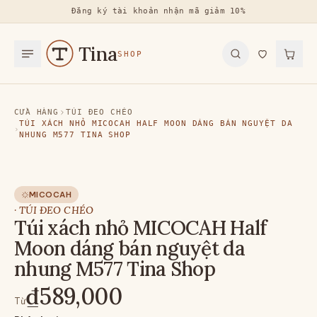
Đăng ký tài khoản nhận mã giảm 10%
Tina
SHOP
CỬA HÀNG
TÚI ĐEO CHÉO
TÚI XÁCH NHỎ MICOCAH HALF MOON DÁNG BÁN NGUYỆT DA
NHUNG M577 TINA SHOP
MICOCAH
·
TÚI ĐEO CHÉO
Túi xách nhỏ MICOCAH Half
Moon dáng bán nguyệt da
nhung M577 Tina Shop
₫589,000
Từ