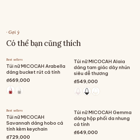
· Gợi ý
Có thể bạn cũng thích
Best sellers
Túi nữ MICOCAH Alaia
Túi nữ MICOCAH Arabella
dáng tam giác dây nhún
dáng bucket rút cá tính
siêu dễ thương
₫669,000
₫549,000
Best sellers
Túi nữ MICOCAH Gemma
Túi nữ MICOCAH
dáng hộp phối da nhung
Savannah dáng hobo cá
cá tính
tính kèm keychain
₫649,000
₫729,000