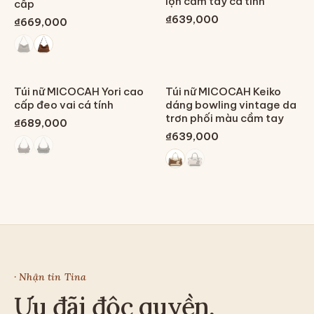
lộn cầm tay cá tính
cấp
₫639,000
₫669,000
Túi nữ MICOCAH Yori cao
Túi nữ MICOCAH Keiko
cấp đeo vai cá tính
dáng bowling vintage da
trơn phối màu cầm tay
₫689,000
₫639,000
· Nhận tin Tina
Ưu đãi độc quyền,