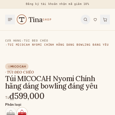
Đăng ký tài khoản nhận mã giảm 10%
Tina
SHOP
CỬA HÀNG
TÚI ĐEO CHÉO
TÚI MICOCAH NYOMI CHÍNH HÃNG DÁNG BOWLING ĐÁNG YÊU
MICOCAH
·
TÚI ĐEO CHÉO
Túi MICOCAH Nyomi Chính
hãng dáng bowling đáng yêu
₫599,000
Từ
Phân loại