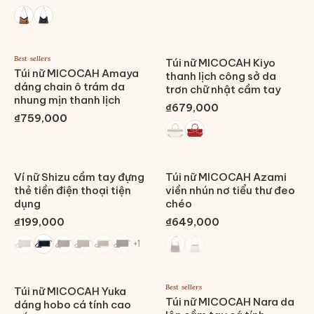
Best sellers
Túi nữ MICOCAH Kiyo
Túi nữ MICOCAH Amaya
thanh lịch công sở da
dáng chain ô trám da
trơn chữ nhật cầm tay
nhung mịn thanh lịch
₫679,000
₫759,000
Ví nữ Shizu cầm tay đựng
Túi nữ MICOCAH Azami
thẻ tiền điện thoại tiện
viền nhún nơ tiểu thư đeo
dụng
chéo
₫199,000
₫649,000
+
1
Best sellers
Túi nữ MICOCAH Yuka
Túi nữ MICOCAH Nara da
dáng hobo cá tính cao