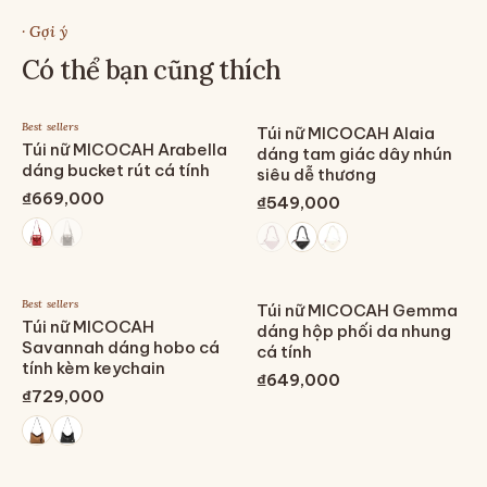
· Gợi ý
Có thể bạn cũng thích
Best sellers
Túi nữ MICOCAH Alaia
Túi nữ MICOCAH Arabella
dáng tam giác dây nhún
dáng bucket rút cá tính
siêu dễ thương
₫669,000
₫549,000
Best sellers
Túi nữ MICOCAH Gemma
Túi nữ MICOCAH
dáng hộp phối da nhung
Savannah dáng hobo cá
cá tính
tính kèm keychain
₫649,000
₫729,000