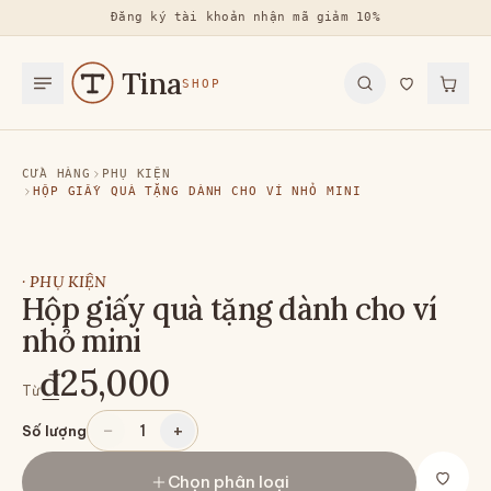
Đăng ký tài khoản nhận mã giảm 10%
Tina
SHOP
CỬA HÀNG
PHỤ KIỆN
HỘP GIẤY QUÀ TẶNG DÀNH CHO VÍ NHỎ MINI
·
PHỤ KIỆN
Hộp giấy quà tặng dành cho ví
nhỏ mini
₫25,000
Từ
−
+
1
Số lượng
Chọn phân loại