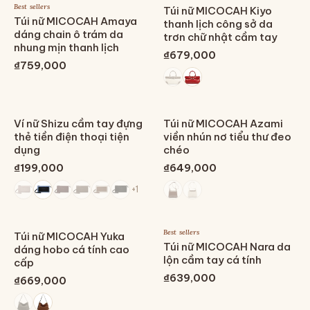
Best sellers
Túi nữ MICOCAH Kiyo
Túi nữ MICOCAH Amaya
thanh lịch công sở da
dáng chain ô trám da
trơn chữ nhật cầm tay
nhung mịn thanh lịch
₫679,000
₫759,000
Ví nữ Shizu cầm tay đựng
Túi nữ MICOCAH Azami
thẻ tiền điện thoại tiện
viền nhún nơ tiểu thư đeo
dụng
chéo
₫199,000
₫649,000
+
1
Best sellers
Túi nữ MICOCAH Yuka
Túi nữ MICOCAH Nara da
dáng hobo cá tính cao
lộn cầm tay cá tính
cấp
₫639,000
₫669,000